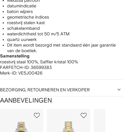
Medusa patroon
datumindicatie
baton wijzers
geometrische indices
roestvrij stalen kast
schakelarmband
waterdichtheid tot 50 m/5 ATM
quartz uurwerk
Dit item wordt bezorgd met standaard één jaar garantie
van de boetiek.
Samenstelling
roestvrij staal 100%,
Saffier kristal 100%
FARFETCH-ID:
36599383
Merk-ID:
VE5J00426
BEZORGING, RETOURNEREN EN VERKOPER
AANBEVELINGEN
1
2
3
van
van
van
van
2
12
12
12
tems