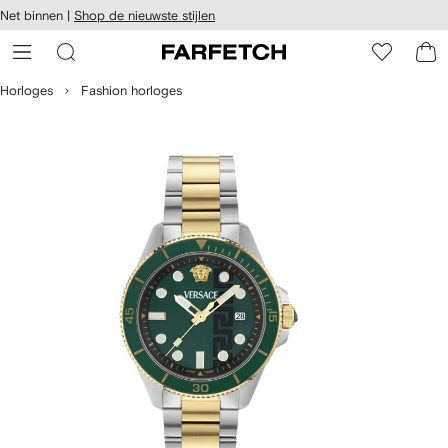
a over en
Net binnen |
Shop de nieuwste stijlen
gankelijkheid
a naar de
 FARFETCH
oofdpagina
Horloges
Fashion horloges