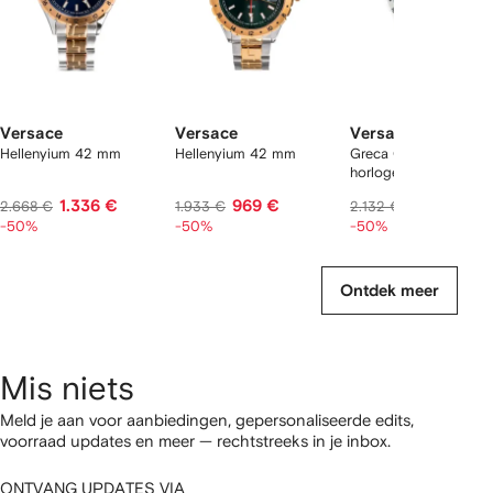
Versace
Versace
Versace
Hellenyium 42 mm
Hellenyium 42 mm
Greca GMT 42 mm
horloge
1.336 €
969 €
1.068 €
2.668 €
1.933 €
2.132 €
-50%
-50%
-50%
Ontdek meer
Mis niets
Meld je aan voor aanbiedingen, gepersonaliseerde edits,
voorraad updates en meer — rechtstreeks in je inbox.
ONTVANG UPDATES VIA