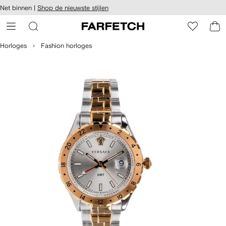
a over en
Net binnen |
Shop de nieuwste stijlen
gankelijkheid
a naar de
 FARFETCH
oofdpagina
Horloges
Fashion horloges