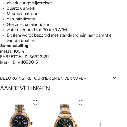
zilverkleurige wijzerplaat
quartz uurwerk
Medusa patroon
datumindicatie
Greca schakelarmband
waterdichtheid tot 50 m/5 ATM
Dit item wordt bezorgd met standaard één jaar garantie
van de boetiek.
Samenstelling
metaal 100%
FARFETCH-ID:
36322491
Merk-ID:
V11030015
BEZORGING, RETOURNEREN EN VERKOPER
AANBEVELINGEN
1
2
3
van
van
van
van
2
12
12
12
tems