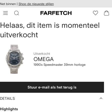
a over en
Net binnen |
Shop de nieuwste stijlen
gankelijkheid
a naar de
 FARFETCH
oofdpagina
OMEGA
Helaas, dit item is momenteel
uitverkocht
1990s
Speedmaster
39mm
Uitverkocht
OMEGA
horloge
1990s Speedmaster 39mm horloge
Stuur e-mail als het terug is
DETAILS
Highlights