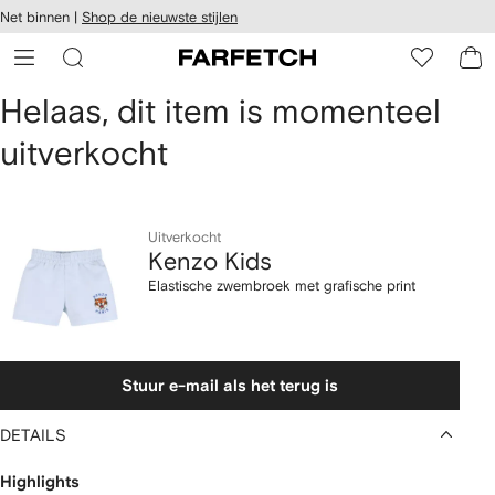
a over en
Net binnen |
Shop de nieuwste stijlen
gankelijkheid
a naar de
 FARFETCH
oofdpagina
Kenzo
Helaas, dit item is momenteel
uitverkocht
Kids
Elastische
zwembroek
Uitverkocht
Kenzo Kids
met
Elastische zwembroek met grafische print
grafische
print
Stuur e-mail als het terug is
DETAILS
Highlights