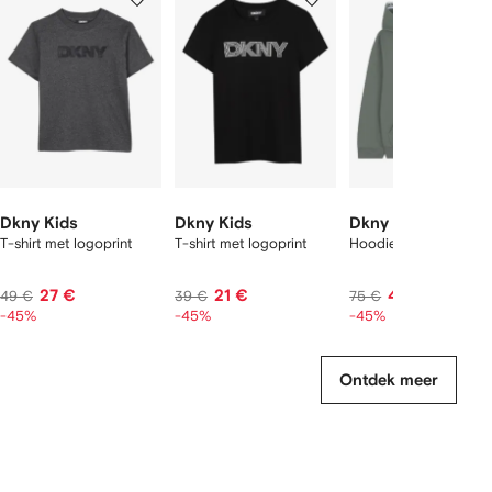
van
van
van
2
12
12
12
tems
Dkny Kids
Dkny Kids
Dkny Kids
T-shirt met logoprint
T-shirt met logoprint
Hoodie met rits
27 €
21 €
41 €
49 €
39 €
75 €
-45%
-45%
-45%
Ontdek meer