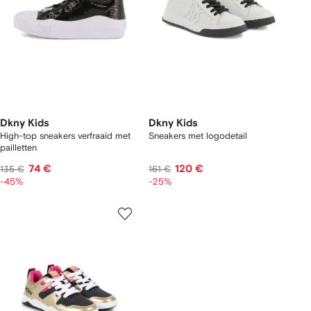
Dkny Kids
Dkny Kids
High-top sneakers verfraaid met
Sneakers met logodetail
pailletten
74 €
120 €
135 €
161 €
-45%
-25%