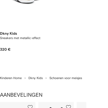
Dkny Kids
Sneakers met metallic-effect
320 €
Kinderen Home
Dkny Kids
Schoenen voor meisjes
AANBEVELINGEN
1
2
3
van