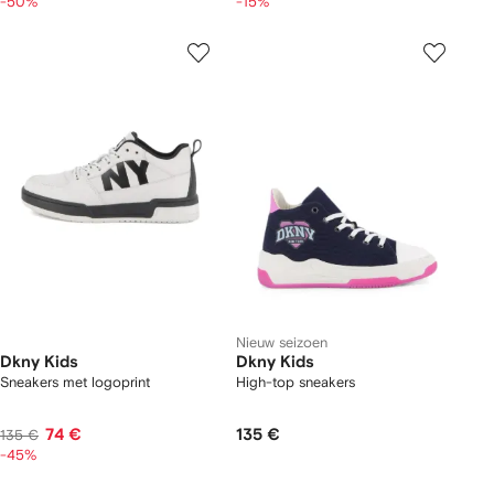
-50%
-15%
Nieuw seizoen
Dkny Kids
Dkny Kids
Sneakers met logoprint
High-top sneakers
74 €
135 €
135 €
-45%