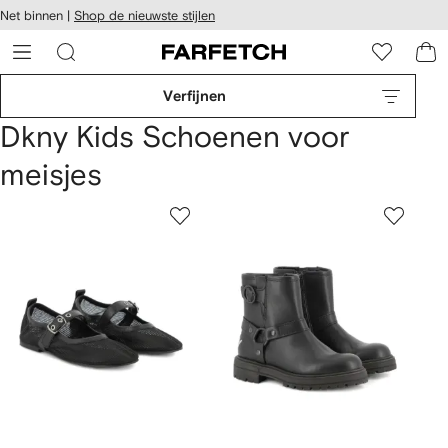
a over en
Net binnen |
Shop de nieuwste stijlen
gankelijkheid
a naar de
 FARFETCH
oofdpagina
Verfijnen
Dkny Kids Schoenen voor
meisjes