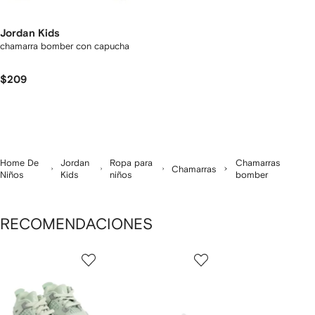
Jordan Kids
chamarra bomber con capucha
$209
Home De
Jordan
Ropa para
Chamarras
Chamarras
Niños
Kids
niños
bomber
RECOMENDACIONES
Mostrando
1
2
3
de
de
de
de
12
12
12
2
rtículos