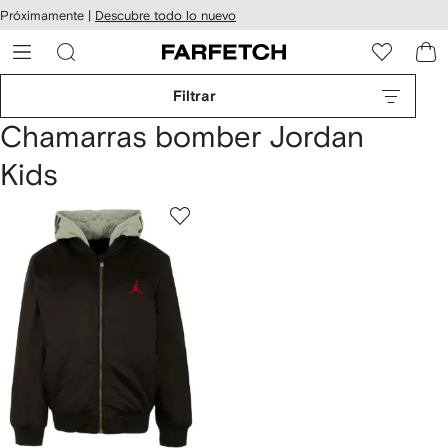
cesibilidad
Ir al
Próximamente |
Descubre todo lo nuevo
contenido
ARFETCH
principal
Filtrar
Chamarras bomber Jordan
Kids