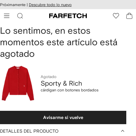
cesibilidad
Ir al
Próximamente |
Descubre todo lo nuevo
contenido
ARFETCH
principal
Sporty
Lo sentimos, en estos
momentos este artículo está
&
agotado
Rich
cárdigan
con
Agotado
Sporty & Rich
botones
cárdigan con botones bordados
bordados
Avisarme si vuelve
DETALLES DEL PRODUCTO