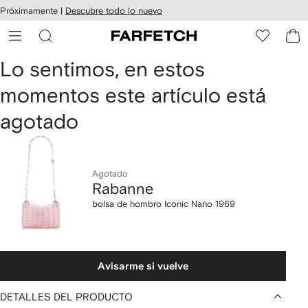
cesibilidad
Ir al
Próximamente |
Descubre todo lo nuevo
contenido
ARFETCH
principal
Rabanne
Lo sentimos, en estos
momentos este artículo está
bolsa
agotado
de
hombro
Iconic
Agotado
Rabanne
Nano
bolsa de hombro Iconic Nano 1969
1969
Avisarme si vuelve
DETALLES DEL PRODUCTO