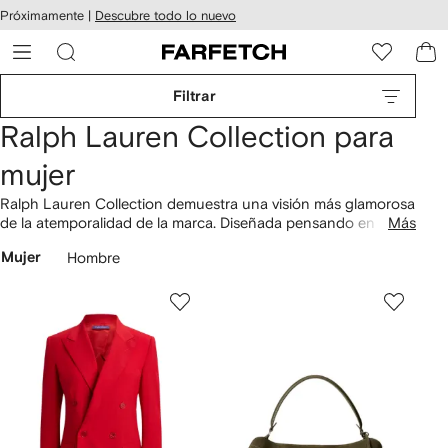
cesibilidad
Ir al
Próximamente |
Descubre todo lo nuevo
contenido
ARFETCH
principal
Filtrar
Ralph Lauren Collection para
mujer
Ralph Lauren Collection demuestra una visión más glamorosa
de la atemporalidad de la marca. Diseñada pensando en la
Más
mujer moderna y elegante, te proponemos esta selección de
Mujer
Hombre
ropa
femenina de la marca. Cuenta tu propia historia con una
variedad de
vestidos
hechos a mano y no olvides incluir una
de sus
bolsas
.