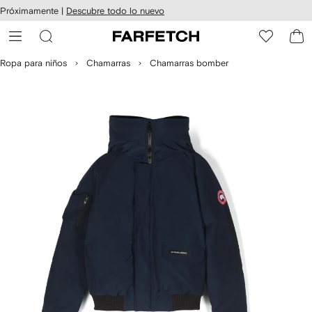
cesibilidad
Ir al
Próximamente |
Descubre todo lo nuevo
contenido
ARFETCH
principal
Ropa para niños
Chamarras
Chamarras bomber