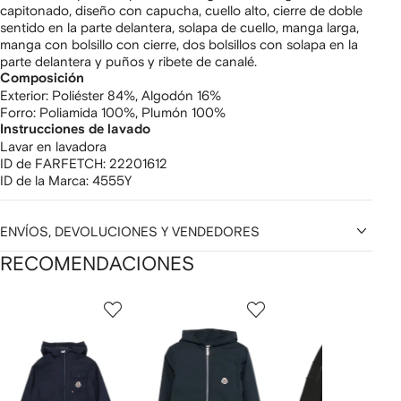
capitonado, diseño con capucha, cuello alto, cierre de doble
sentido en la parte delantera, solapa de cuello, manga larga,
manga con bolsillo con cierre, dos bolsillos con solapa en la
parte delantera y puños y ribete de canalé.
Composición
Exterior:
Poliéster 84%,
Algodón 16%
Forro:
Poliamida 100%,
Plumón 100%
Instrucciones de lavado
Lavar en lavadora
ID de FARFETCH:
22201612
ID de la Marca:
4555Y
ENVÍOS, DEVOLUCIONES Y VENDEDORES
RECOMENDACIONES
Mostrando
1
2
3
de
de
de
de
12
12
12
2
rtículos