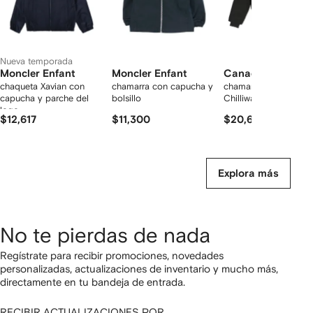
Nueva temporada
Moncler Enfant
Moncler Enfant
Canada Goose Ki
chaqueta Xavian con
chamarra con capucha y
chamarra bomber
capucha y parche del
bolsillo
Chilliwack
logo
$12,617
$11,300
$20,682
Explora más
No te pierdas de nada
Regístrate para recibir promociones, novedades
personalizadas, actualizaciones de inventario y mucho más,
directamente en tu bandeja de entrada.
RECIBIR ACTUALIZACIONES POR