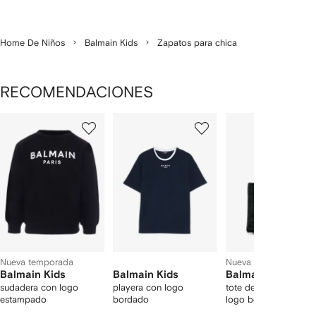
Home De Niños
Balmain Kids
Zapatos para chica
RECOMENDACIONES
Mostrando
1
2
3
de
de
de
de
5
5
5
5
rtículos
Nueva temporada
Nueva temporada
Balmain Kids
Balmain Kids
Balmain Kids
sudadera con logo
playera con logo
tote de terciopelo co
estampado
bordado
logo bordado