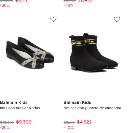
$9,112
$2,495
$14,018
$4,768
-35%
-45%
Balmain Kids
Balmain Kids
flats con tiras cruzadas
botines con puntera de almendra
$9,300
$4,922
$12,339
$8,316
-25%
-40%