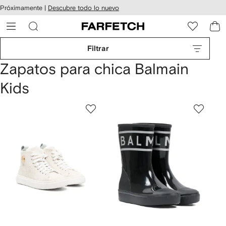
cesibilidad
Ir al
Próximamente |
Descubre todo lo nuevo
contenido
ARFETCH
principal
Filtrar
Zapatos para chica Balmain
Kids