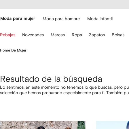
cesibilidad
Ir al
contenido
ARFETCH
principal
Moda para mujer
Moda para hombre
Moda infantil
iliza
Rebajas
Novedades
Marcas
Ropa
Zapatos
Bolsas
s
lechas
el
Home De Mujer
eclado
ara
avegar.
Resultado de la búsqueda
Lo sentimos, en este momento no tenemos lo que buscas, pero pue
selección que hemos preparado especialmente para ti. También p
categorías utilizando los links a continuación.
1
2
3
4
de
de
de
de