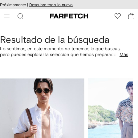
cesibilidad
Ir al
Próximamente |
Descubre todo lo nuevo
contenido
ARFETCH
principal
Resultado de la búsqueda
Lo sentimos, en este momento no tenemos lo que buscas,
pero puedes explorar la selección que hemos preparado
Más
especialmente para ti. También puedes comprar por
categorías utilizando los links a continuación.
1
2
de
de
4
4