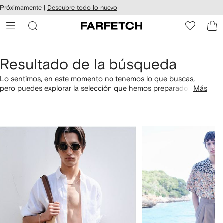
cesibilidad
Ir al
Próximamente |
Descubre todo lo nuevo
contenido
ARFETCH
principal
Resultado de la búsqueda
Lo sentimos, en este momento no tenemos lo que buscas,
pero puedes explorar la selección que hemos preparado
Más
especialmente para ti. También puedes comprar por
categorías utilizando los links a continuación.
1
2
de
de
4
4