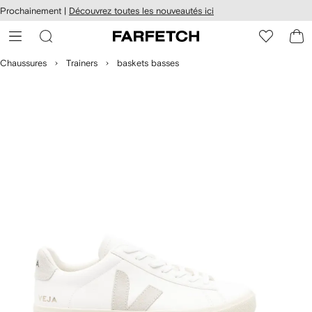
Passer
cessibilité
Prochainement |
Découvrez toutes les nouveautés ici
au
hez
contenu
ARFETCH
principal
Chaussures
Trainers
baskets basses