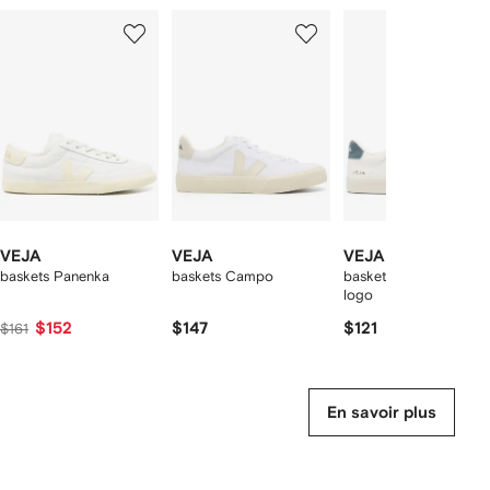
1
2
3
ur
sur
sur
sur
2
12
12
12
rticle(s)
VEJA
VEJA
VEJA
baskets Panenka
baskets Campo
baskets Campo à pat
logo
$152
$147
$121
$161
En savoir plus