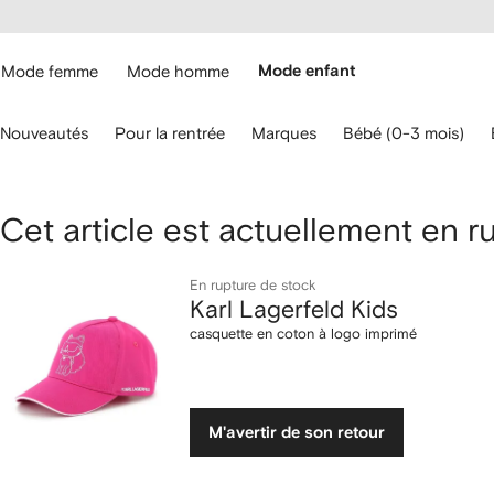
Passer
cessibilité
au
hez
contenu
ARFETCH
principal
Mode femme
Mode homme
Mode enfant
ilisez
Nouveautés
Pour la rentrée
Marques
Bébé (0-3 mois)
s
lèches
u
avier
Karl
Cet article est actuellement en r
our
aviguer.
Lagerfeld
En rupture de stock
Karl Lagerfeld Kids
Kids
casquette en coton à logo imprimé
casquette
en
M'avertir de son retour
coton
à