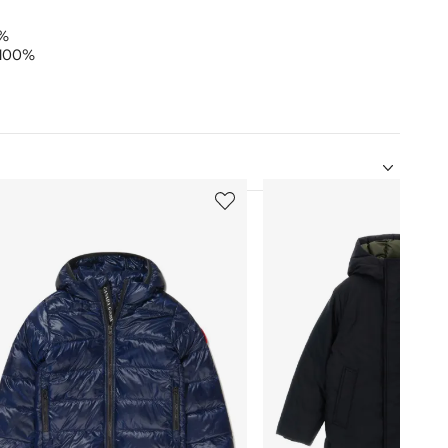
6%
 100%
5
sur
12