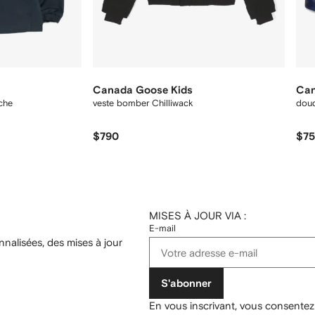
Canada Goose Kids
Can
che
veste bomber Chilliwack
dou
$790
$7
MISES À JOUR VIA :
E-mail
nalisées, des mises à jour
S'abonner
En vous inscrivant, vous consentez