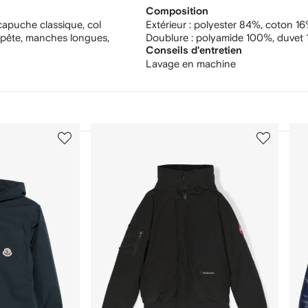
Composition
capuche classique, col
Extérieur :
polyester 84%,
coton 1
mpête, manches longues,
Doublure :
polyamide 100%,
duvet
Conseils d'entretien
Lavage en machine
3
4
sur
sur
12
12