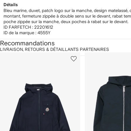
Détails
Bleu marine, duvet, patch logo sur la manche, design matelassé, 
montant, fermeture zippée à double sens sur le devant, rabat te
poche zippée sur la manche, deux poches à rabat sur le devant.
ID FARFETCH :
22201612
ID de la marque :
4555Y
Recommandations
LIVRAISON, RETOURS & DÉTAILLANTS PARTENAIRES
1
2
ur
sur
sur
2
12
12
rticle(s)