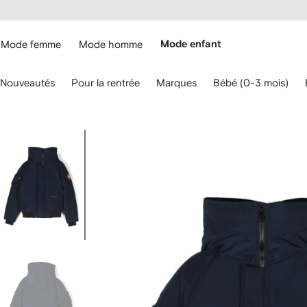
Passer
cessibilité
au
hez
contenu
ARFETCH
principal
Mode femme
Mode homme
Mode enfant
ilisez
Nouveautés
Pour la rentrée
Marques
Bébé (0-3 mois)
s
lèches
u
avier
Image
our
3
aviguer.
sur
3