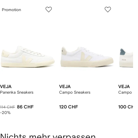
1
2
3
von
Promotion
von
von
von
2
12
12
12
rtikel(n)
zeigen
VEJA
VEJA
VEJA
Panenka Sneakers
Campo Sneakers
Campo Sn
86 CHF
120 CHF
100 CHF
114 CHF
-20%
Nichts mehr verpassen