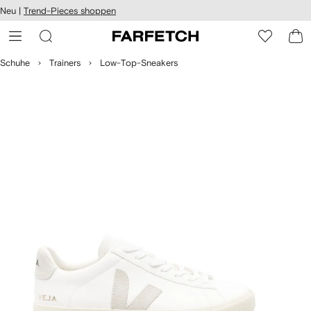
rierefreiheit
Neu |
Trend-Pieces shoppen
eiter zum
auptmenü
RFETCH
Schuhe
Trainers
Low-Top-Sneakers