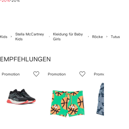
-20%
-20%
Stella McCartney
Kleidung für Baby
Kids
Röcke
Tutus
Kids
Girls
EMPFEHLUNGEN
1
2
3
von
Promotion
Promotion
Promotion
von
von
von
7
7
7
7
rtikel(n)
zeigen