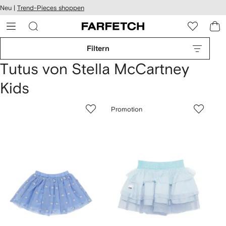
rierefreiheit
Neu |
Trend-Pieces shoppen
eiter zum
auptmenü
RFETCH
Filtern
Tutus von Stella McCartney
Kids
Promotion