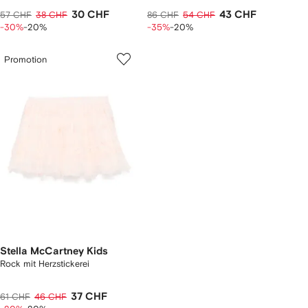
30 CHF
43 CHF
57 CHF
38 CHF
86 CHF
54 CHF
-30%
-20%
-35%
-20%
Promotion
Stella McCartney Kids
Rock mit Herzstickerei
37 CHF
61 CHF
46 CHF