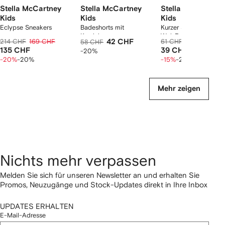
Stella McCartney
Stella McCartney
Stella McCartney
Kids
Kids
Kids
Eclypse Sneakers
Badeshorts mit
Kurzer Strampler mit
Kordelzug
Wal-Print
214 CHF
169 CHF
42 CHF
61 CHF
49 CHF
58 CHF
135 CHF
39 CHF
-20%
-20%
-20%
-15%
-20%
Mehr zeigen
Nichts mehr verpassen
Melden Sie sich für unseren Newsletter an und erhalten Sie
Promos, Neuzugänge und Stock-Updates direkt in Ihre Inbox
UPDATES ERHALTEN
E-Mail-Adresse