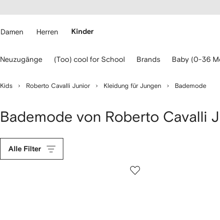
rierefreiheit
eiter zum
auptmenü
RFETCH
Damen
Herren
Kinder
erwenden
Neuzugänge
(Too) cool for School
Brands
Baby (0-36 M
ie
ie
eiltasten
Kids
Roberto Cavalli Junior
Kleidung für Jungen
Bademode
ur
avigation.
Bademode von Roberto Cavalli J
Alle Filter