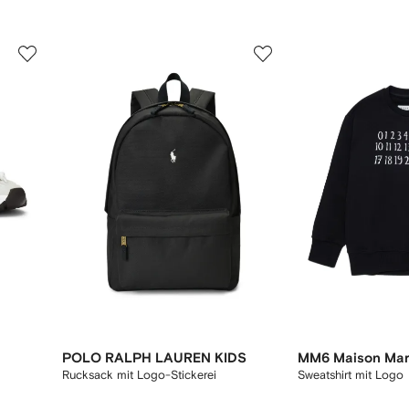
3
4
von
von
12
12
POLO RALPH LAUREN KIDS
MM6 Maison Marg
Rucksack mit Logo-Stickerei
Sweatshirt mit Logo