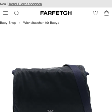
rierefreiheit
Neu |
Trend-Pieces shoppen
eiter zum
auptmenü
RFETCH
Baby Shop
Wickeltaschen für Babys