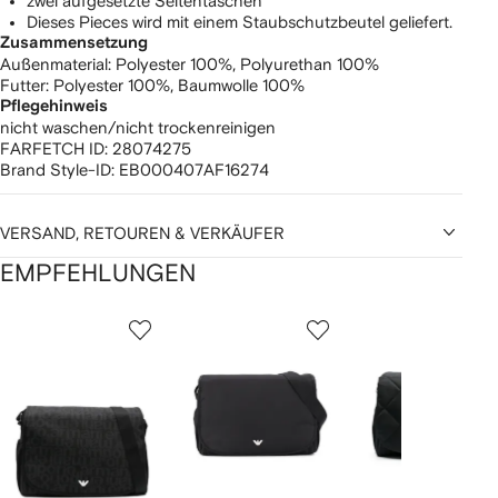
zwei aufgesetzte Seitentaschen
Dieses Pieces wird mit einem Staubschutzbeutel geliefert.
Zusammensetzung
Außenmaterial:
Polyester 100%,
Polyurethan 100%
Futter:
Polyester 100%,
Baumwolle 100%
Pflegehinweis
nicht waschen/nicht trockenreinigen
FARFETCH ID:
28074275
Brand Style-ID:
EB000407AF16274
VERSAND, RETOUREN & VERKÄUFER
EMPFEHLUNGEN
1
2
3
von
von
von
von
2
12
12
12
rtikel(n)
zeigen