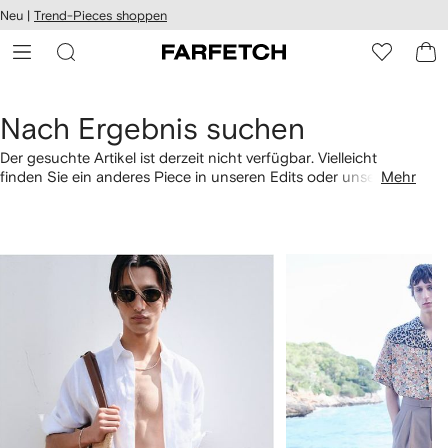
rierefreiheit
Neu |
Trend-Pieces shoppen
eiter zum
auptmenü
RFETCH
Nach Ergebnis suchen
Der gesuchte Artikel ist derzeit nicht verfügbar. Vielleicht
finden Sie ein anderes Piece in unseren Edits oder unseren
Mehr
Empfehlungen für Sie. Über die Links unten können Sie auch
nach Kategorie shoppen.
1
2
von
von
4
4