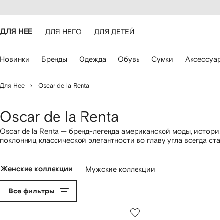
оступность
ерейти к
айта
сновному
ARFETCH
онтенту
ДЛЯ НЕЕ
ДЛЯ НЕГО
ДЛЯ ДЕТЕЙ
ля
Новинки
Бренды
Одежда
Обувь
Сумки
Аксессуа
авигации
спользуйте
лавиши
Для Нее
Oscar de la Renta
о
трелками
Oscar de la Renta
Oscar de la Renta — бренд-легенда американской моды, истори
поклонниц классической элегантности во главу угла всегда ст
против обыденности, выражающийся в роскошных фактурных тк
продолжает и возглавивший дом в 2014 году Питер Коппинг. В 
базовые вещи, верхнюю одежду ретро-формата и культовые пла
Женские коллекции
Мужские коллекции
основную линию включены аксессуары, бижутерия и обувь — т
Все фильтры