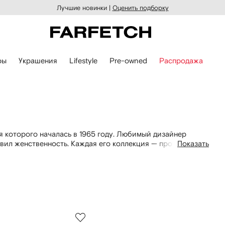
Лучшие новинки |
Оценить подборку
ры
Украшения
Lifestyle
Pre-owned
Распродажа
я которого началась в 1965 году. Любимый дизайнер
авил женственность. Каждая его коллекция — протест
Показать
анях, сложном крое и богатом декоре. Эту традицию
новом сезоне Oscar de la Renta представляет элегантные
тья — дневные, вечерние и для коктейля. Также в
уфли, босоножки, ботильоны и сандалии.