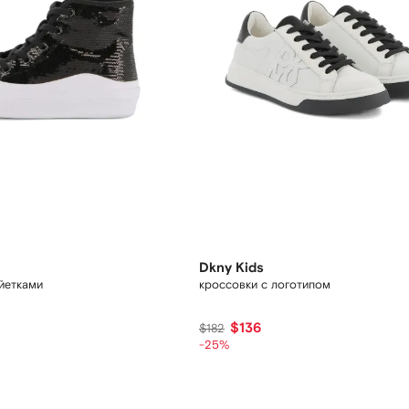
Dkny Kids
йетками
кроссовки с логотипом
$136
$182
-25%