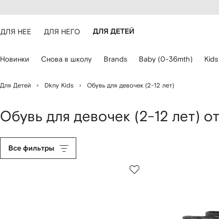
оступность
ерейти к
айта
сновному
ARFETCH
онтенту
ДЛЯ НЕЕ
ДЛЯ НЕГО
ДЛЯ ДЕТЕЙ
ля
Новинки
Снова в школу
Brands
Baby (0-36mth)
Kids
авигации
спользуйте
лавиши
Для Детей
Dkny Kids
Обувь для девочек (2-12 лет)
о
трелками
Обувь для девочек (2-12 лет) от
Все фильтры