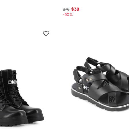
$38
$76
-50%