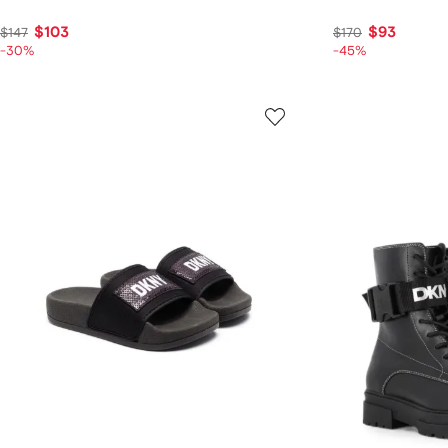
$103
$93
$147
$170
-30%
-45%