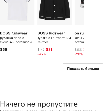
BOSS Kidswear
BOSS Kidswear
on running kids
рубашка поло с
куртка с контрастным
кеды Cloud Sky со
тисненым логотипом
кантом
вставками
$56
$81
$106
$147
$133
-45%
-20%
Показать больше
Ничего не пропустите