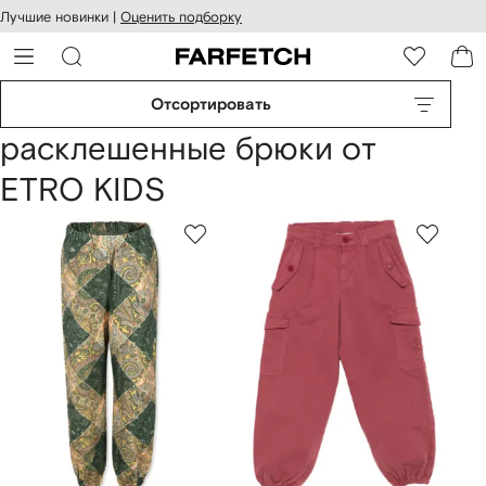
оступность
ерейти к
Лучшие новинки |
Оценить подборку
айта
сновному
ARFETCH
онтенту
Отсортировать
расклешенные брюки от
ETRO KIDS