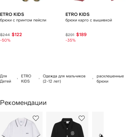
ETRO KIDS
ETRO KIDS
брюки с принтом пейсли
брюки карго с вышивкой
$122
$189
$244
$291
-50%
-35%
Для
ETRO
Одежда для мальчиков
расклешенные
Детей
KIDS
(2-12 лет)
брюки
Рекомендации
1
2
3
из
из
из
из
2
12
12
12
моделей