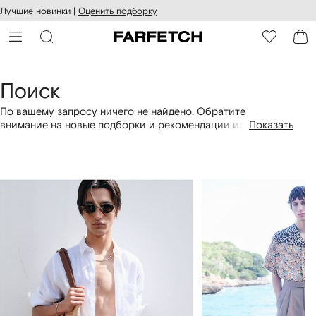
оступность
ерейти к
Лучшие новинки |
Оценить подборку
айта
сновному
ARFETCH
онтенту
Поиск
По вашему запросу ничего не найдено. Обратите
внимание на новые подборки и рекомендации или
Показать
посмотрите разделы с брендами и категориями, которые
вам интересны.
1
2
из
из
4
4