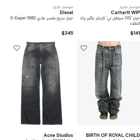
موسم جديد
موسم جديد
Diesel
Carhartt WIP
جينز 'OG سينغل ني' كاربنتر بتأثير رذاذ
جينز مريح بخصر عادي 1980 D-Eeper
الطلاء
$345
$141
Acne Studios
BIRTH OF ROYAL CHILD