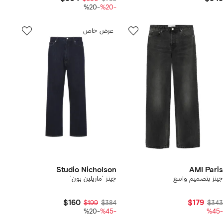
-%20
-%20
عرض خاص
Studio Nicholson
AMI Paris
جينز بتصميم واسع
جينز 'ماريلين بون'
$160
$179
$199
$384
$343
-%20
-%45
-%45