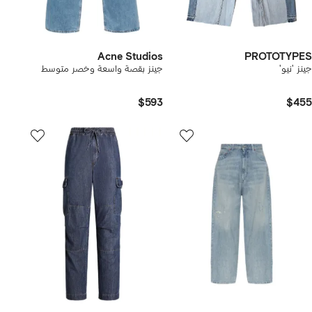
Acne Studios
PROTOTYPES
جينز 'نيو'
جينز بقصة واسعة وخصر متوسط
$593
$455