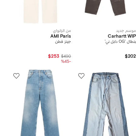
موسم جديد
من الرانواي
AMI Paris
Carhartt WIP
بنطال 'OG دابل ني'
جينز قطن
$253
$202
$490
-%45