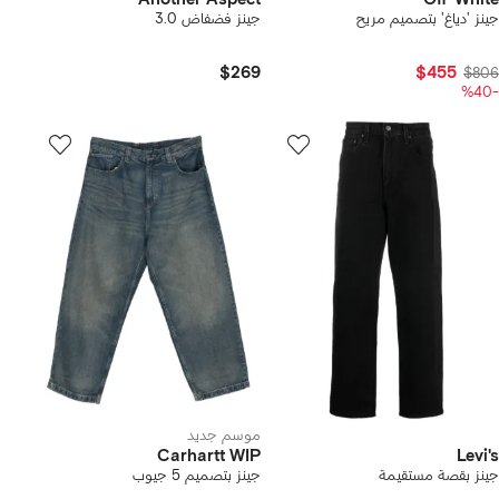
جينز 'دياغ' بتصميم مريح
جينز فضفاض 3.0
$269
$455
$806
-%40
موسم جديد
Carhartt WIP
Levi's
جينز بقصة مستقيمة
جينز بتصميم 5 جيوب