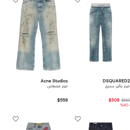
Acne Studios
DSQUARED2
جينز بتأثير ممزق
جينز فضفاض
$558
$508
$885
-%40