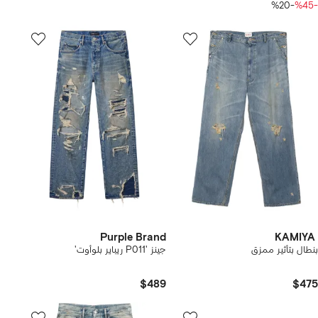
-%20
-%45
Purple Brand
KAMIYA
بنطال بتأثير ممزق
جينز 'P011 ريباير بلوأوت'
$489
$475