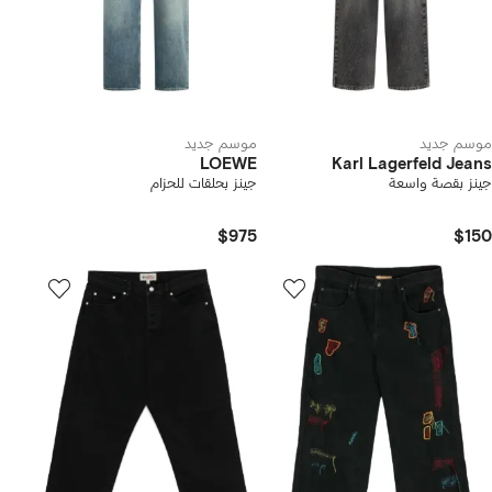
موسم جديد
موسم جديد
LOEWE
Karl Lagerfeld Jeans
جينز بقصة واسعة
جينز بحلقات للحزام
$975
$150