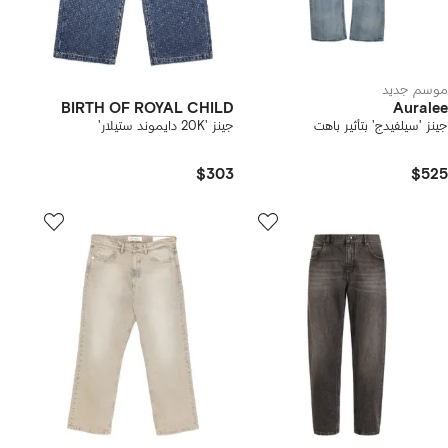
موسم جديد
BIRTH OF ROYAL CHILD
Auralee
جينز 'سيلفيدج' بتأثير باهت
جينز '20K دايموند ستيلار'
$303
$525