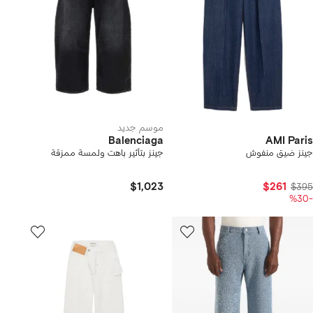
موسم جديد
Balenciaga
AMI Paris
جينز ضيق منفوش
جينز بتأثير باهت ولمسة ممزقة
$1,023
$261
$395
-%30