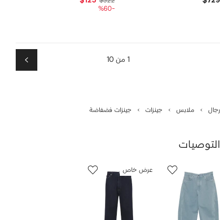
$123
$729
$322
-%60
1 من 10
التالي
رجال
ملابس
جينزات
جينزات فضفاضة
التوصيات
رض
11
عرض خاص
من
ن
11
نتجات