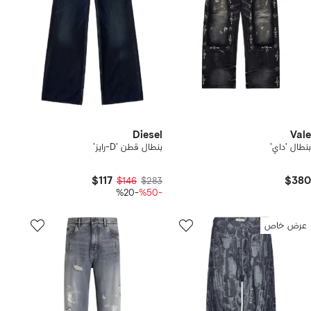
Diesel
Vale
بنطال 'داي'
بنطال قطن 'D-رايز'
$117
$380
$146
$283
-%20
-%50
عرض خاص