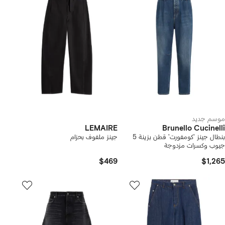
موسم جديد
LEMAIRE
Brunello Cucinelli
بنطال جينز 'كومفورت' قطن بزينة 5
جينز ملفوف بحزام
جيوب وكسرات مزدوجة
$469
$1,265