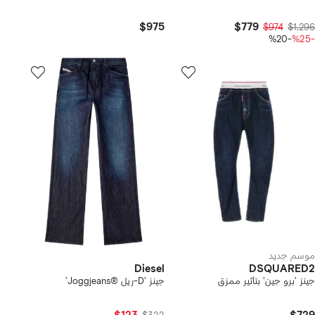
$975
$779
$974
$1,296
-%20
-%25
موسم جديد
Diesel
DSQUARED2
جينز 'برو جين' بتأثير ممزق
جينز 'D-ريل ®Joggjeans'