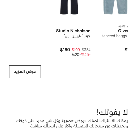
جديد
Studio Nicholson
Give
tapered baggy 
جينز 'ماريلين بون'
$160
$
$199
$384
-%20
-%45
عرض المزيد
لا يفوتك!
يمكنك الاشتراك لتصلك عروض حصرية وكل شي جديد على ذوقك
وتحديثات عن منتجاتك المفضلة وأكثر على إيميلك مباشرةً