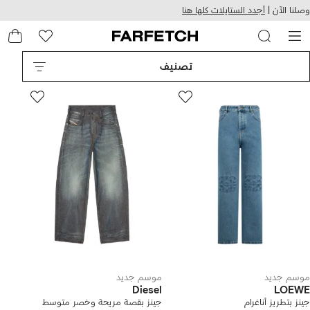
هيل
التخطي
وصلنا الآن |
أجدد الستايلات كلها هنا
استخدام
للمحتوى
ى
الرئيسي
FARFETC
تصنيف
موسم جديد
موسم جديد
Diesel
LOEWE
جينز بتطريز أناغرام
جينز بقصة مريحة وخصر متوسط