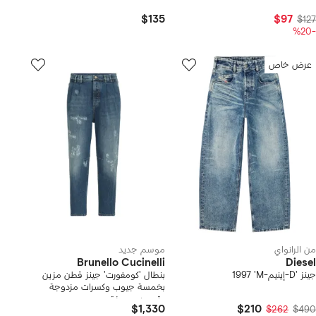
$135
$97
$127
-%20
عرض خاص
من الرانواي
موسم جديد
Brunello Cucinelli
Diesel
جينز 'D-إينيم-M' ‫1997‬
بنطال 'كومفورت' جينز قطن مزين
بخمسة جيوب وكسرات مزدوجة
وتصميم ممزق
$1,330
$210
$262
$490