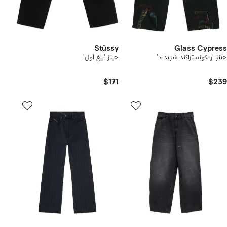
Stüssy
Glass Cypress
جينز 'ريكونستراكتد شريديد'
جينز 'بيغ أول'
$171
$239