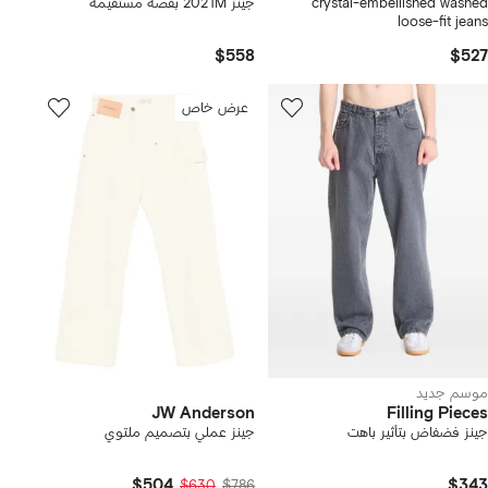
crystal-embellished washed
جينز 2021M بقصة مستقيمة
loose-fit jeans
$558
$527
عرض خاص
موسم جديد
JW Anderson
Filling Pieces
جينز فضفاض بتأثير باهت
جينز عملي بتصميم ملتوي
$504
$343
$630
$786