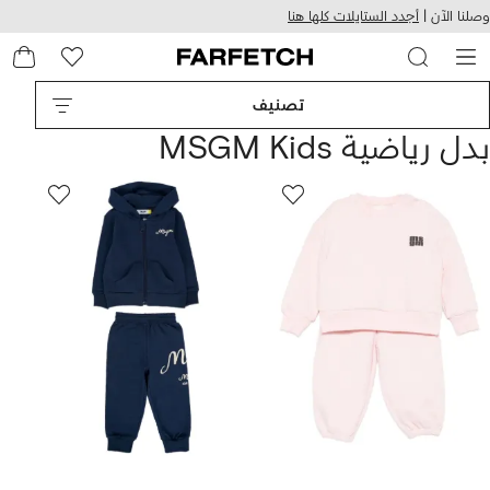
هيل
التخطي
وصلنا الآن |
أجدد الستايلات كلها هنا
استخدام
للمحتوى
ى
الرئيسي
FARFETC
تصنيف
بدل رياضية MSGM Kids