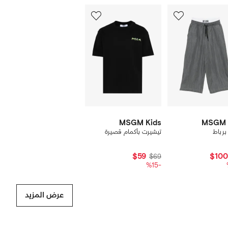
رض
12
من
ن
12
1
نتجات
MSGM Kids
MSGM 
برباط
تيشيرت بأكمام قصيرة
$59
$100
$69
-%15
عرض المزيد