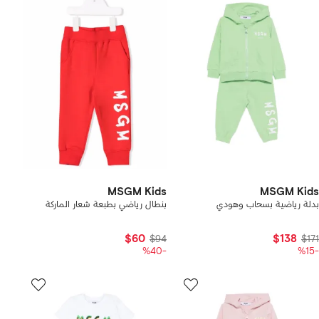
MSGM Kids
MSGM Kids
بدلة رياضية بسحاب وهودي
بنطال رياضي بطبعة شعار الماركة
$60
$138
$94
$171
-%40
-%15