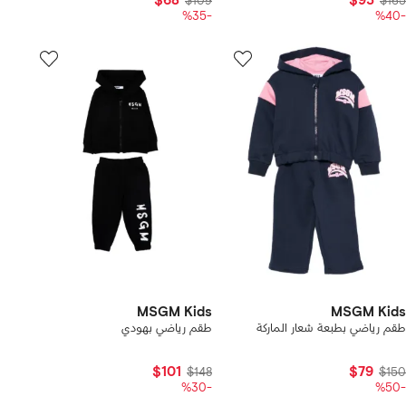
$68
$93
$109
$165
-%35
-%40
MSGM Kids
MSGM Kids
طقم رياضي بطبعة شعار الماركة
طقم رياضي بهودي
$101
$79
$148
$150
-%30
-%50