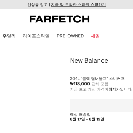
신상품 입고 |
지금 막 도착한 스타일 쇼핑하기
주얼리
라이프스타일
PRE-OWNED
세일
New Balance
204L "블랙 팀버울프" 스니커즈
₩118,000
관세 포함
지금 보고 계신 가격이
최저가입니다.
예상 배송일
8월 17일 - 8월 19일