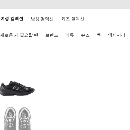
텐
치
츠
웹
로
접
건
여성 컬렉션
남성 컬렉션
키즈 컬렉션
근
너
성
뛰
키
기
새로운 게 필요할 땐
브랜드
의류
슈즈
백
액세서리
보
드
화
살
2
표
-
키
이
로
미
탐
지
색
2
하
기