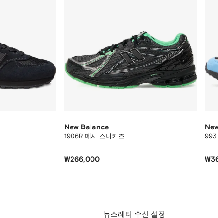
New Balance
New
1906R 메시 스니커즈
99
₩266,000
₩3
뉴스레터 수신 설정