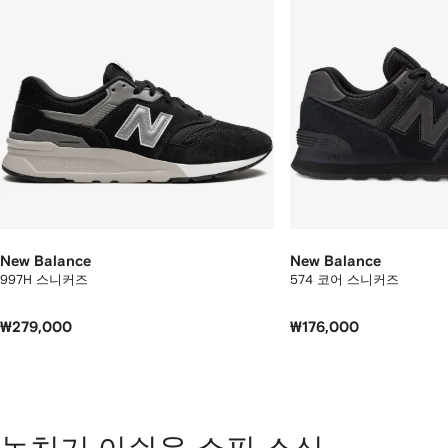
개
의
상
품
보
기
New Balance
New Balance
997H 스니커즈
574 코어 스니커즈
₩279,000
₩176,000