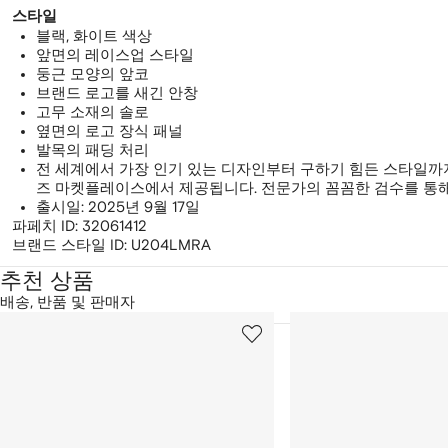
스타일
블랙, 화이트 색상
앞면의 레이스업 스타일
둥근 모양의 앞코
브랜드 로고를 새긴 안창
고무 소재의 솔로
옆면의 로고 장식 패널
발목의 패딩 처리
전 세계에서 가장 인기 있는 디자인부터 구하기 힘든 스타일까
즈 마켓플레이스에서 제공됩니다. 전문가의 꼼꼼한 검수를 통해
출시일: 2025년 9월 17일
파페치 ID:
32061412
브랜드 스타일 ID:
U204LMRA
추천 상품
배송, 반품 및 판매자
2
1/12
2/12
개
의
상
품
중