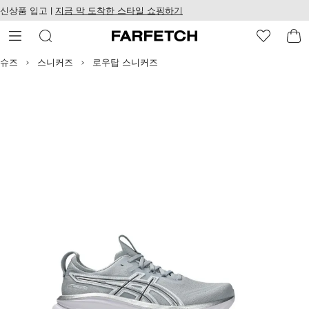
텐
치
신상품 입고 |
지금 막 도착한 스타일 쇼핑하기
츠
웹
로
접
건
근
너
성
슈즈
스니커즈
로우탑 스니커즈
뛰
기