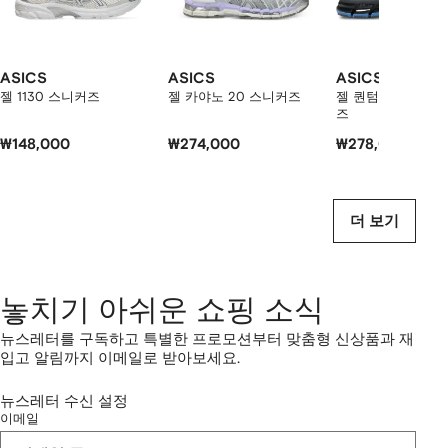
상
품
보
기
ASICS
ASICS
ASICS
젤 1130 스니커즈
젤 카야노 20 스니커즈
젤 퀀텀 360 I A
즈
₩148,000
₩274,000
₩278,000
더 보기
놓치기 아쉬운 쇼핑 소식
뉴스레터를 구독하고 특별한 프로모션부터 맞춤형 신상품과 재
입고 알림까지 이메일로 받아보세요.
뉴스레터 수신 설정
이메일