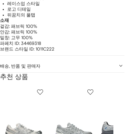
레이스업 스타일
로고 디테일
뒤꿈치의 풀탭
소재
겉감:
패브릭 100%
안감:
패브릭 100%
밑창:
고무 100%
파페치 ID:
34469318
브랜드 스타일 ID:
1011C222
배송, 반품 및 판매자
추천 상품
2
1/12
2/12
3/12
개
의
상
품
중
개
의