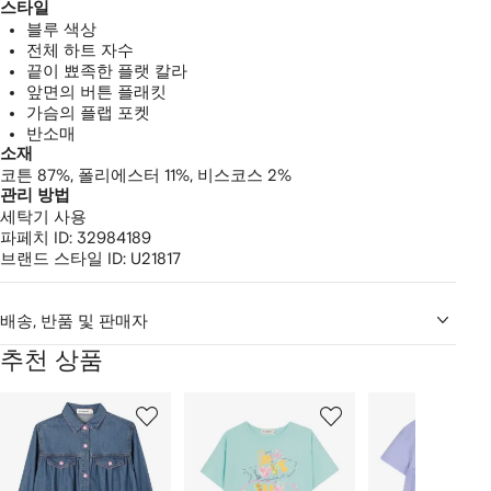
스타일
블루 색상
전체 하트 자수
끝이 뾰족한 플랫 칼라
앞면의 버튼 플래킷
가슴의 플랩 포켓
반소매
소재
코튼 87%,
폴리에스터 11%,
비스코스 2%
관리 방법
세탁기 사용
파페치 ID:
32984189
브랜드 스타일 ID:
U21817
배송, 반품 및 판매자
추천 상품
2
1/12
2/12
3/12
개
의
상
품