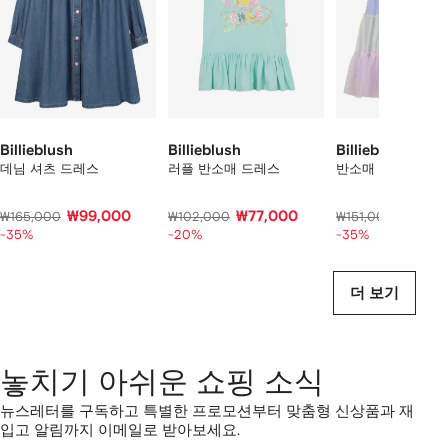
중
개
의
상
품
보
기
Billieblush
Billieblush
Billieblush
데님 셔츠 드레스
러플 반소매 드레스
반소매 티어드 드
₩99,000
₩77,000
₩98,0
₩165,000
₩102,000
₩151,000
-35%
-20%
-35%
더 보기
놓치기 아쉬운 쇼핑 소식
뉴스레터를 구독하고 특별한 프로모션부터 맞춤형 신상품과 재
입고 알림까지 이메일로 받아보세요.