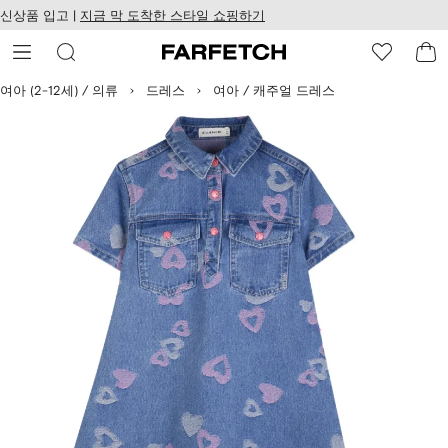
텐
치
신상품 입고 |
지금 막 도착한 스타일 쇼핑하기
츠
웹
로
접
건
근
너
성
여아 (2-12세) / 의류
드레스
여아 / 캐주얼 드레스
뛰
기