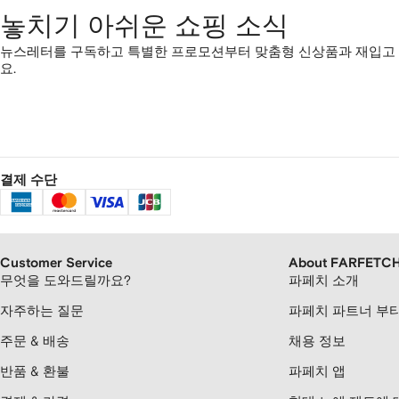
놓치기 아쉬운 쇼핑 소식
뉴스레터를 구독하고 특별한 프로모션부터 맞춤형 신상품과 재입고
요.
결제 수단
Customer Service
About FARFETC
무엇을 도와드릴까요?
파페치 소개
자주하는 질문
파페치 파트너 부
주문 & 배송
채용 정보
반품 & 환불
파페치 앱