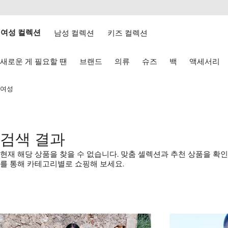
텐
치
츠
웹
로
접
건
여성 컬렉션
남성 컬렉션
키즈 컬렉션
근
너
성
뛰
키
기
새로운 게 필요할 땐
브랜드
의류
슈즈
백
액세서리
보
드
화
여성
살
표
키
로
탐
검색 결과
색
하
현재 해당 상품을 찾을 수 없습니다. 맞춤 셀렉션과 추천 상품을 확
기
를 통해 카테고리별로 쇼핑해 보세요.
1/4
2/4
3/4
4/4