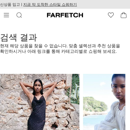
텐
치
신상품 입고 |
지금 막 도착한 스타일 쇼핑하기
츠
웹
로
접
건
근
너
성
뛰
기
검색 결과
현재 해당 상품을 찾을 수 없습니다. 맞춤 셀렉션과 추천 상품을
확인하시거나 아래 링크를 통해 카테고리별로 쇼핑해 보세요.
1/4
2/4