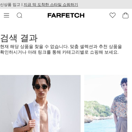
텐
치
신상품 입고 |
지금 막 도착한 스타일 쇼핑하기
츠
웹
로
접
건
근
너
성
뛰
기
검색 결과
현재 해당 상품을 찾을 수 없습니다. 맞춤 셀렉션과 추천 상품을
확인하시거나 아래 링크를 통해 카테고리별로 쇼핑해 보세요.
1/4
2/4