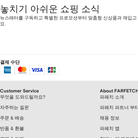
놓치기 아쉬운 쇼핑 소식
뉴스레터를 구독하고 특별한 프로모션부터 맞춤형 신상품과 재입고
요.
결제 수단
Customer Service
About FARFETC
무엇을 도와드릴까요?
파페치 소개
자주하는 질문
파페치 파트너 부
주문 & 배송
채용 정보
반품 & 환불
파페치 앱