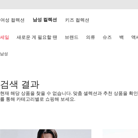
텐
치
츠
웹
로
접
건
여성 컬렉션
남성 컬렉션
키즈 컬렉션
근
너
성
뛰
키
기
세일
새로운 게 필요할 땐
브랜드
의류
슈즈
백
액
보
드
화
남성
살
표
키
로
탐
검색 결과
색
하
현재 해당 상품을 찾을 수 없습니다. 맞춤 셀렉션과 추천 상품을 확
기
를 통해 카테고리별로 쇼핑해 보세요.
1/4
2/4
3/4
4/4