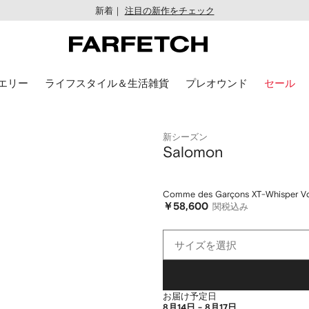
新着｜
注目の新作をチェック
エリー
ライフスタイル＆生活雑貨
プレオウンド
セール
新シーズン
Salomon
Comme des Garçons XT-Whis
￥58,600
関税込み
サ
サイズを選択
イ
ズ
を
選
お届け予定日
択
8月14日 - 8月17日