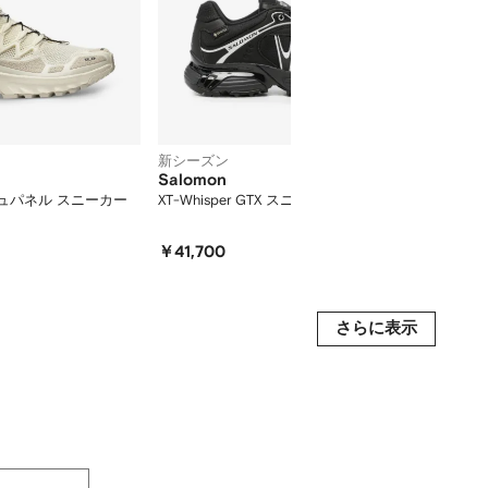
新シーズン
新シー
Salomon
Salo
ッシュパネル スニーカー
XT-Whisper GTX スニーカー
XT-Q
￥41,700
￥33,
さらに表示