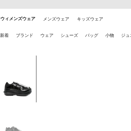
テ
お
ン
け
ツ
る
ウィメンズウェア
メンズウェア
キッズウェア
に
ア
移
ク
動
セ
キ
新着
ブランド
ウェア
シューズ
バッグ
小物
ジュ
す
シ
ー
る
ビ
ボ
リ
ー
テ
ド
4
ィ
の
の
矢
画
印
像
キ
1
ー
を
使
用
し
て
選
択
し