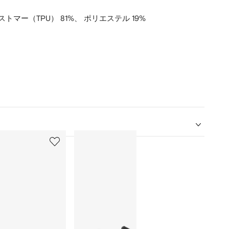
トマー（TPU） 81%、
ポリエステル 19%
5
6
/
/
12
12