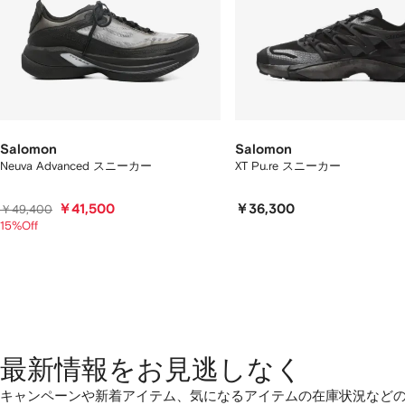
示
し
て
い
ま
す
Salomon
Salomon
Neuva Advanced スニーカー
XT Pu.re スニーカー
￥41,500
￥36,300
￥49,400
15%Off
最新情報をお見逃しなく
キャンペーンや新着アイテム、気になるアイテムの在庫状況など