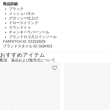
商品詳細
ブラック
メッシュパネル
グロッシー仕上げ
ドローストリング
ラウンドトゥ
チャンキーラバーソール
ブランドロゴ入りインソール
FARFETCH ID:
33322629
ブランドスタイル ID:
GQK103
おすすめアイテム
配送、返品および販売元について
1
2
／
/
/
2
12
12
の
ア
イ
テ
ム
を
表