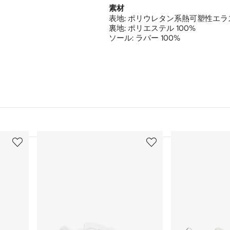
素材
表地:
ポリウレタン系熱可塑性エラス
裏地:
ポリエステル 100%
ソール:
ラバー 100%
3
4
/
/
12
12