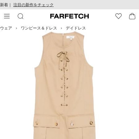
テ
お
新着｜
注目の新作をチェック
ン
け
ツ
る
に
ア
移
ク
ウェア
ワンピース＆ドレス
デイドレス
動
セ
す
シ
る
ビ
リ
テ
ィ