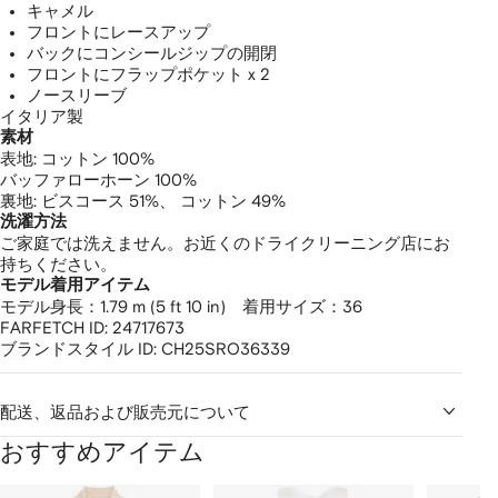
キャメル
フロントにレースアップ
バックにコンシールジップの開閉
フロントにフラップポケット x 2
ノースリーブ
イタリア製
素材
表地:
コットン 100%
バッファローホーン 100%
裏地:
ビスコース 51%、
コットン 49%
洗濯方法
ご家庭では洗えません。お近くのドライクリーニング店にお
持ちください。
モデル着用アイテム
モデル身長：1.79 m (5 ft 10 in) 着用サイズ：36
FARFETCH ID:
24717673
ブランドスタイル ID:
CH25SRO36339
配送、返品および販売元について
おすすめアイテム
1
2
3