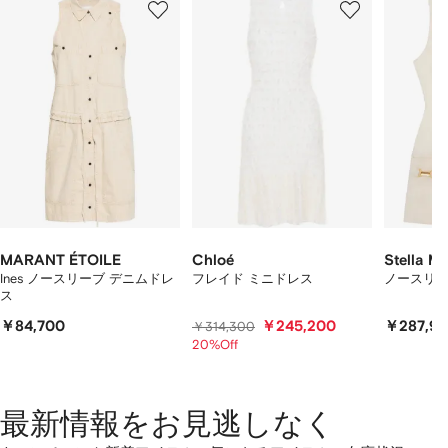
／
/
/
/
2
12
12
12
の
ア
イ
テ
ム
を
表
示
し
て
い
ま
MARANT ÉTOILE
Chloé
Stella M
す
Ines ノースリーブ デニムドレ
フレイド ミニドレス
ノースリー
ス
￥84,700
￥245,200
￥287,9
￥314,300
20%Off
最新情報をお見逃しなく