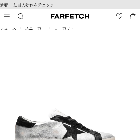
テ
お
新着｜
注目の新作をチェック
ン
け
ツ
る
に
ア
移
ク
シューズ
スニーカー
ローカット
動
セ
す
シ
る
ビ
リ
テ
ィ