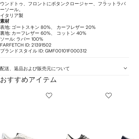
ウンドトゥ、フロントにボタンクロージャー、フラットラバ
ーソール。
イタリア製
素材
表地:
ゴートスキン 80%、
カーフレザー 20%
裏地:
カーフレザー 60%、
コットン 40%
ソール:
ラバー 100%
FARFETCH ID:
21391502
ブランドスタイル ID:
GMF00101F000312
配送、返品および販売元について
おすすめアイテム
1
2
3
／
/
/
/
2
12
12
12
の
ア
イ
テ
ム
を