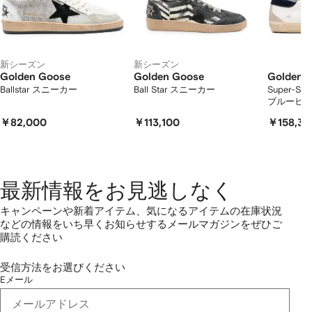
表
示
し
て
い
新シーズン
新シーズン
ま
Golden Goose
Golden Goose
Golden 
す
Ballstar スニーカー
Ball Star スニーカー
Super-S
ブルーヒー
￥82,000
￥113,100
￥158,30
最新情報をお見逃しなく
キャンペーンや新着アイテム、気になるアイテムの在庫状況
などの情報をいち早くお知らせするメールマガジンをぜひご
購読ください
受信方法をお選びください
Eメール