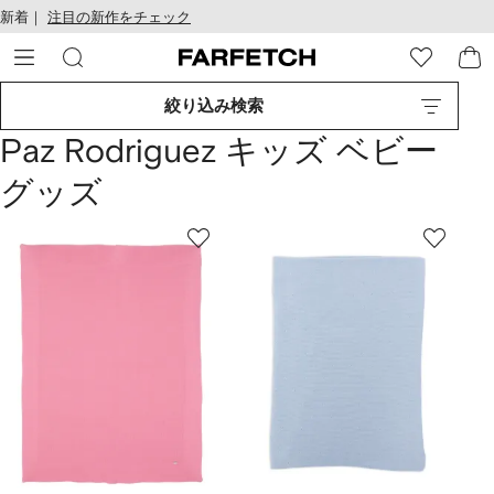
テ
お
新着｜
注目の新作をチェック
ン
け
ツ
る
に
ア
移
ク
絞り込み検索
動
セ
す
シ
Paz Rodriguez キッズ ベビー
る
ビ
リ
グッズ
テ
ィ