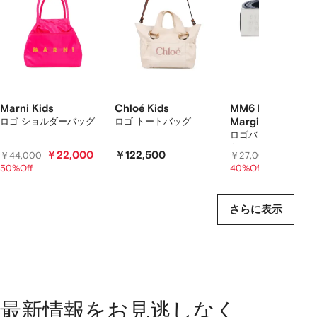
ア
イ
テ
ム
を
表
示
し
て
Marni Kids
Chloé Kids
MM6 Maison
い
ロゴ ショルダーバッグ
ロゴ トートバッグ
Margiela Kids
ま
ロゴバックル レザー
ト
す
￥22,000
￥122,500
￥16,20
￥44,000
￥27,000
50%Off
40%Off
さらに表示
最新情報をお見逃しなく