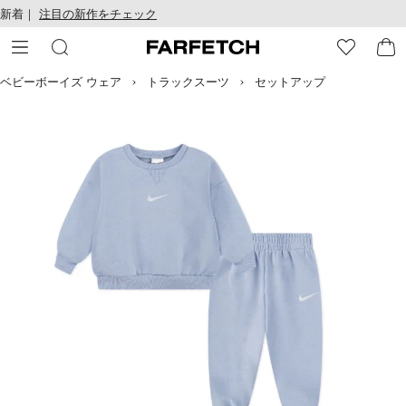
テ
お
新着｜
注目の新作をチェック
ン
け
ツ
る
に
ア
移
ク
ベビーボーイズ ウェア
トラックスーツ
セットアップ
動
セ
す
シ
る
ビ
リ
テ
ィ