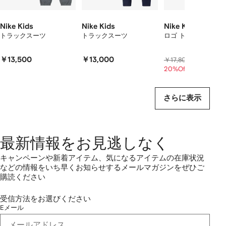
示
し
て
Nike Kids
Nike Kids
Nike Kids
い
トラックスーツ
トラックスーツ
ロゴ トラックスーツ
ま
す
￥13,500
￥13,000
￥14,200
￥17,800
20%Off
さらに表示
最新情報をお見逃しなく
キャンペーンや新着アイテム、気になるアイテムの在庫状況
などの情報をいち早くお知らせするメールマガジンをぜひご
購読ください
受信方法をお選びください
Eメール