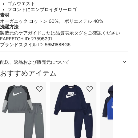
ゴムウエスト
フロントにエンブロイダリーロゴ
素材
オーガニック コットン 60%、
ポリエステル 40%
洗濯方法
製造元のケアガイドまたは品質表示タグをご確認ください
FARFETCH ID:
27595291
ブランドスタイル ID:
66M188BG6
配送、返品および販売元について
おすすめアイテム
1
2
3
／
/
/
/
2
12
12
12
の
ア
イ
テ
ム
を
表