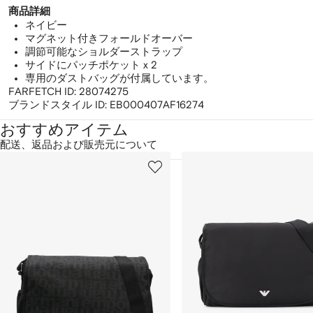
商品詳細
ネイビー
マグネット付きフォールドオーバー
調節可能なショルダーストラップ
サイドにパッチポケット x 2
専用のダストバッグが付属しています。
FARFETCH ID:
28074275
ブランドスタイル ID:
EB000407AF16274
おすすめアイテム
配送、返品および販売元について
1
2
／
/
/
2
12
12
の
ア
イ
テ
ム
を
表
示
し