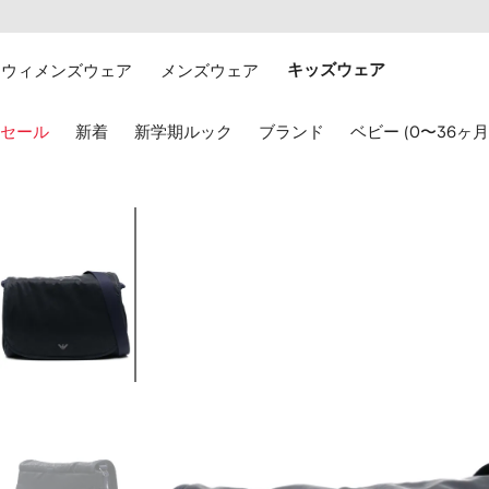
テ
お
ン
け
ツ
る
ウィメンズウェア
メンズウェア
キッズウェア
に
ア
移
ク
動
セ
キ
セール
新着
新学期ルック
ブランド
ベビー (0〜36ヶ月
す
シ
ー
る
ビ
ボ
リ
ー
テ
ド
4
ィ
の
の
矢
画
印
像
キ
1
ー
を
使
用
し
て
選
択
し