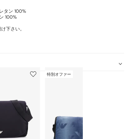
タン 100%
 100%
避け下さい。
5
6
特別オファー
/
/
12
12