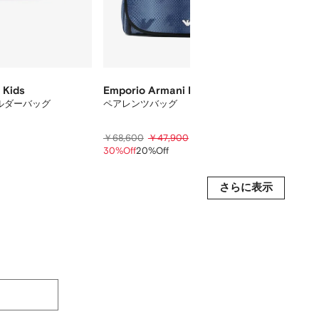
 Kids
Emporio Armani Kids
BOSS 
ルダーバッグ
ペアレンツバッグ
ロゴ 
￥38,300
￥68,600
￥47,900
￥46,2
30%Off
20%Off
20%Of
さらに表示