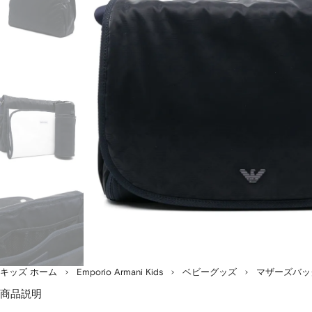
ま
す。
キッズ ホーム
Emporio Armani Kids
ベビーグッズ
マザーズバッ
商品説明