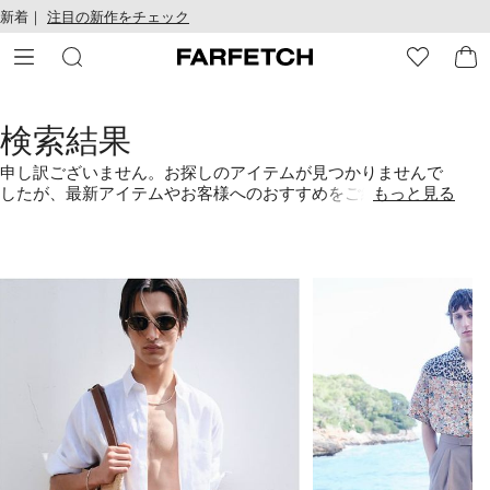
テ
お
新着｜
注目の新作をチェック
ン
け
ツ
る
に
ア
移
ク
動
セ
検索結果
す
シ
る
ビ
申し訳ございません。お探しのアイテムが見つかりませんで
リ
したが、最新アイテムやお客様へのおすすめをご紹介しま
もっと見る
テ
す。また、カテゴリーごとの検索も可能ですのでぜひお試し
ィ
ください。
1
2
/
/
4
4