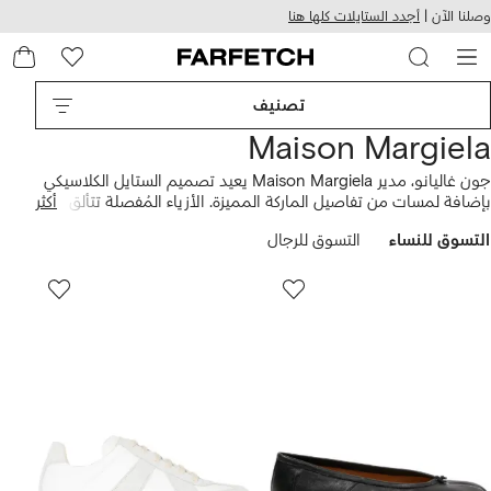
هيل
التخطي
وصلنا الآن |
أجدد الستايلات كلها هنا
استخدام
للمحتوى
ى
الرئيسي
FARFETC
تصنيف
Maison Margiela
جون غاليانو، مدير Maison Margiela يعيد تصميم الستايل الكلاسيكي
بإضافة لمسات من تفاصيل الماركة المميزة. الأزياء المُفصلة تتألق على
أكثر
يد هذا المبدع في
المعاطف
و
الفساتين
، بالإضافة إلى ستايل
أبوات
تابي
التسوق للنساء
التسوق للرجال
الشهيرة والمزينة بلمسات براقة ولامعة ومعدنية.