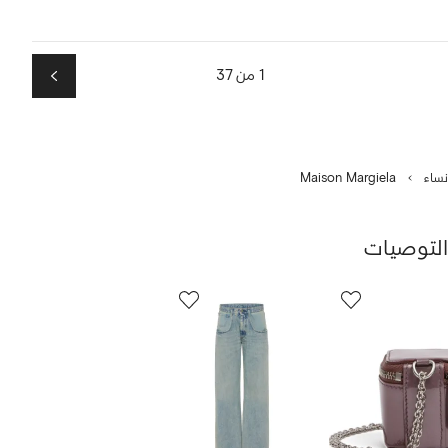
1 من 37
التالي
نساء
Maison Margiela
التوصيات
رض
12
من
ن
12
1
نتجات