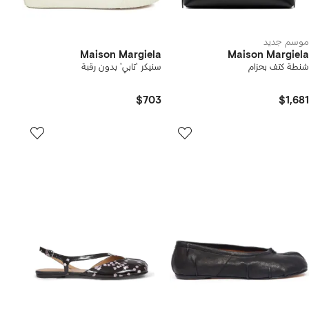
موسم جديد
Maison Margiela
Maison Margiela
شنطة كتف بحزام
سنيكر 'تابي' بدون رقبة
$703
$1,681