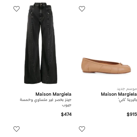
موسم جديد
Maison Margiela
Maison Margiela
باليرينا 'تابي'
جينز بخصر غير متساوي وخمسة
جيوب
$474
$915