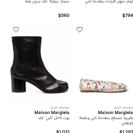
لوفر سهل الارتداء بمقدمة تابي
سنيكر 'ريبليكا' جلد بدون رقبة
$560
$794
موسم جديد
موسم جديد
Maison Margiela
Maison Margiela
باليرينا مسطح بمقدمة تابي وطبعة
بوت كاحل 'تابي' جلد
كونفيتي
$1,031
$1,297