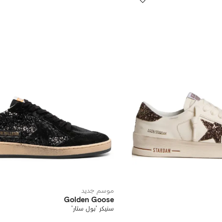
موسم جديد
Golden Goose
سنيكر 'بول ستار'