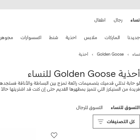
هيل
التخطي
استخدام
للمحتوى
ى
الرئيسي
FARFETC
نساء
رجال
اطفال
تخدام
جديدنا
الماركات
ملابس
احذية
شنط
اكسسوارات
مجوهرا
هم
حة
فاتيح
نساء
Golden Goose
أحذية
نقل.
أحذية Golden Goose للنساء
لو حابة تدللي قدميك بتصميمات رائعة تمزج بين البساطة والأناقة فستجدها
فريدة من السنيكرز التي تتميز بمظهرها القديم حتى إن كنت قد اشتريتها حالاً ل
طبعة الكاموفلاج أو سنيكر سوبر ستار برقبة عالية بألوان متباينة لجاذبية بلا ح
التسوق للنساء
التسوق للرجال
كل التصنيفات