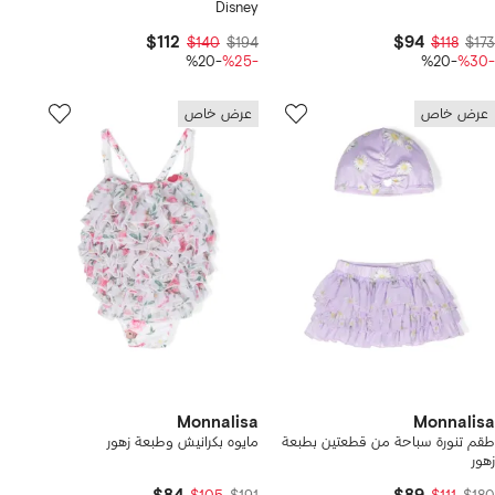
Disney
$112
$94
$140
$194
$118
$173
-%20
-%25
-%20
-%30
عرض خاص
عرض خاص
Monnalisa
Monnalisa
طقم تنورة سباحة من قطعتين بطبعة
مايوه بكرانيش وطبعة زهور
زهور