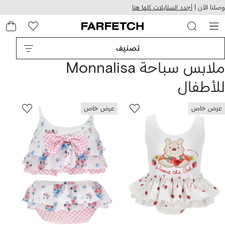
هيل
التخطي
وصلنا الآن |
أجدد الستايلات كلها هنا
استخدام
للمحتوى
ى
الرئيسي
FARFETC
تصنيف
ملابس سباحة Monnalisa
للأطفال
عرض خاص
عرض خاص