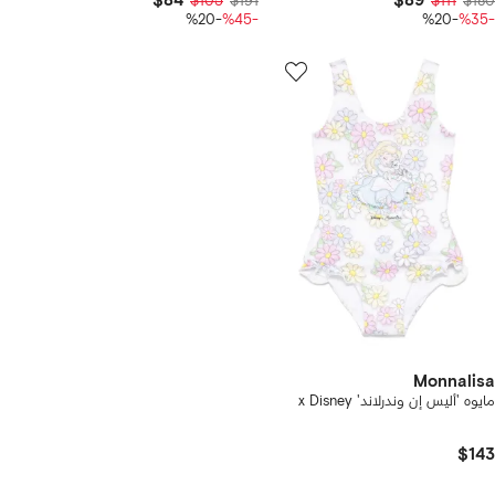
$84
$89
$105
$191
$111
$180
-%20
-%45
-%20
-%35
Monnalisa
مايوه 'أليس إن وندرلاند' x Disney
$143