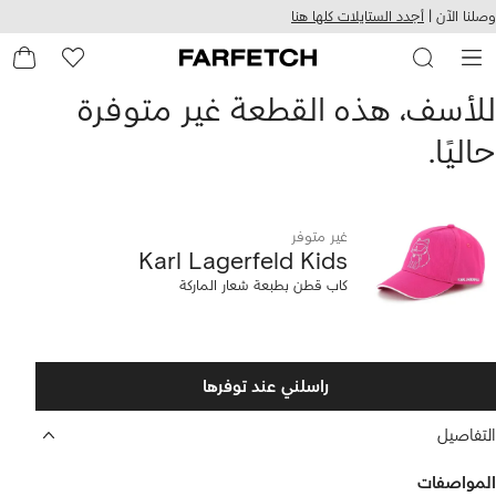
هيل
التخطي
وصلنا الآن |
أجدد الستايلات كلها هنا
استخدام
للمحتوى
ى
الرئيسي
FARFETC
Kar
للأسف، هذه القطعة غير متوفرة
حاليًا.
Lagerfel
Kid
اب
غير متوفر
Karl Lagerfeld Kids
طن
كاب قطن بطبعة شعار الماركة
طبعة
عار
راسلني عند توفرها
لماركة
التفاصيل
المواصفات