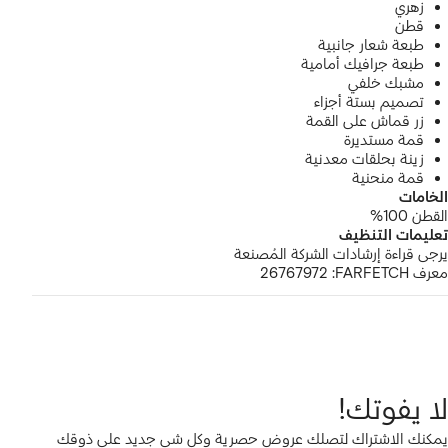
زهري
قطن
طبعة شعار جانبية
طبعة جرافيك أمامية
مشبك خلفي
تصميم بستة أجزاء
زر قماش على القمة
قمة مستديرة
زينة بحلقات معدنية
قمة منحنية
الخامات
القطن 100%
تعليمات التنظيف
يرجى قراءة إرشادات الشركة المُصنعة
معرف FARFETCH:
26767972
لا يفوتك!
يمكنك الاشتراك لتصلك عروض حصرية وكل شي جديد على ذوقك