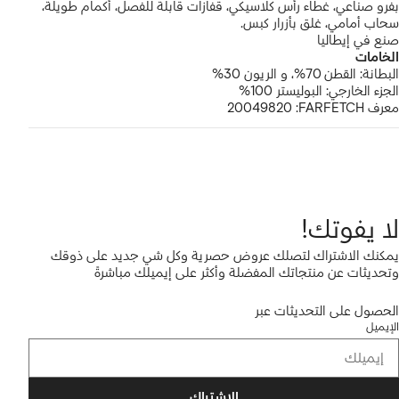
عار
بفرو صناعي، غطاء رأس كلاسيكي، قفازات قابلة للفصل، أكمام طويلة،
سحاب أمامي، غلق بأزرار كبس.
لماركة
صنع في إيطاليا
الخامات
البطانة:
القطن 70%، و
الريون 30%
الجزء الخارجي:
البوليستر 100%
معرف FARFETCH:
20049820
لا يفوتك!
يمكنك الاشتراك لتصلك عروض حصرية وكل شي جديد على ذوقك
وتحديثات عن منتجاتك المفضلة وأكثر على إيميلك مباشرةً
الحصول على التحديثات عبر
الإيميل
الاشتراك