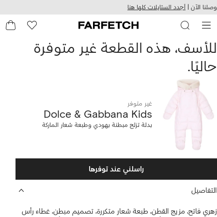
هيل
التخطي
وصلنا الآن |
أجدد الستايلات كلها هنا
استخدام
للمحتوى
ى
الرئيسي
FARFETC
Dolc
للأسف، هذه القطعة غير متوفرة
حاليًا.
Gabban
Kid
غير متوفر
Dolce & Gabbana Kids
دلة
بدلة تزلج مبطنة بهودي وطبعة شعار الماركة
زلج
بطنة
راسلني عند توفرها
هودي
التفاصيل
طبعة
زهري فاتح، مزيج القطن، طبعة شعار متكررة، تصميم مبطن، غطاء رأس