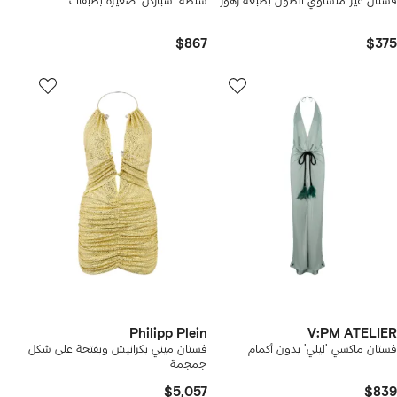
فستان غير متساوي الطول بطبعة زهور
شنطة 'سباركل' صغيرة بطبقات
$867
$375
Philipp Plein
V:PM ATELIER
فستان ماكسي 'ليلي' بدون أكمام
فستان ميني بكرانيش وبفتحة على شكل
جمجمة
$5,057
$839