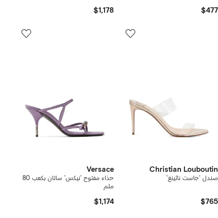
$1,178
$477
Versace
Christian Louboutin
صندل 'جاست ناثينغ'
حذاء مفتوح 'نيكس' ساتان بكعب 80
ملم
$1,174
$765