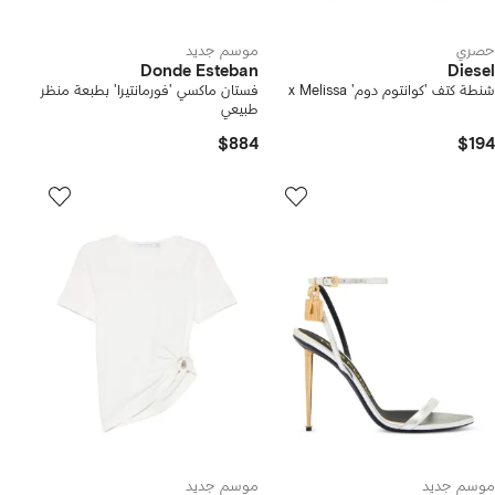
حصري
موسم جديد
Donde Esteban
Diesel
شنطة كتف 'كوانتوم دوم' x Melissa
فستان ماكسي 'فورمانتيرا' بطبعة منظر
طبيعي
$884
$194
موسم جديد
موسم جديد