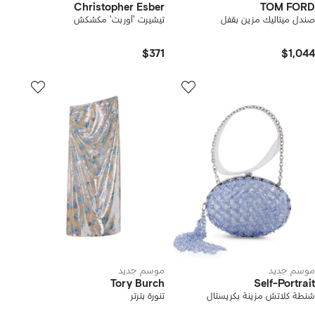
Christopher Esber
TOM FORD
صندل ميتاليك مزين بقفل
تيشيرت 'أوربت' مكشكش
$371
$1,044
موسم جديد
موسم جديد
Tory Burch
Self-Portrait
شنطة كلاتش مزينة بكريستال
تنورة بترتر