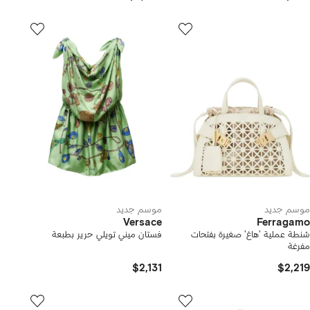
موسم جديد
موسم جديد
Versace
Ferragamo
شنطة عملية 'هاغ' صغيرة بفتحات
فستان ميني تويلي حرير بطبعة
مفرغة
$2,131
$2,219