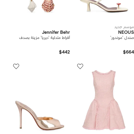
موسم جديد
Jennifer Behr
NEOUS
صندل 'موندور'
أقراط متدلية 'ديريا' مزينة بصدف
$442
$664