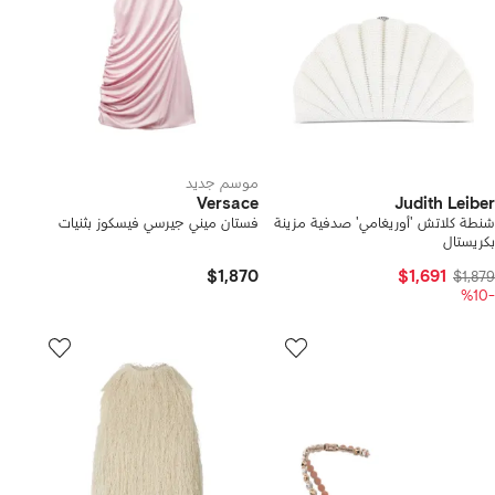
موسم جديد
Versace
Judith Leiber
شنطة كلاتش 'أوريغامي' صدفية مزينة
فستان ميني جيرسي فيسكوز بثنيات
بكريستال
$1,870
$1,691
$1,879
-%10