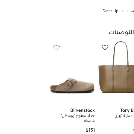
نساء
Dress Up
التوصيات
رض
12
من
ن
12
1
نتجات
Birkenstock
Tory 
ملية 'بيري'
حذاء مفتوح 'بوسطن'
شمواه
$131