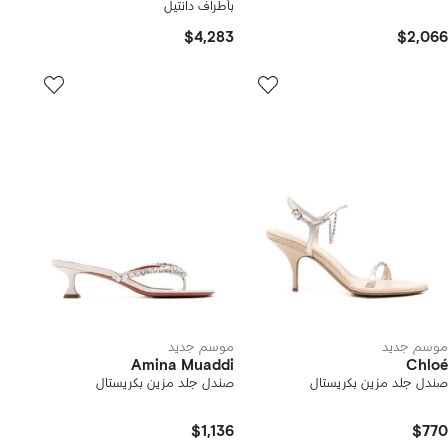
بأطراف دانتيل
$4,283
$2,066
موسم جديد
موسم جديد
Amina Muaddi
Chloé
صندل جلد مزين بكريستال
صندل جلد مزين بكريستال
$1,136
$770