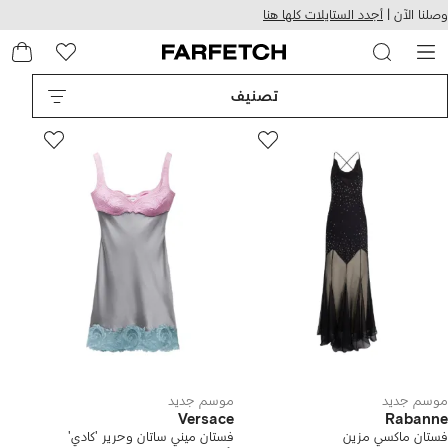
هيل
التخطي
وصلنا الآن |
أجدد الستايلات كلها هنا
استخدام
للمحتوى
ى
الرئيسي
FARFETC
تصنيف
موسم جديد
موسم جديد
Versace
Rabanne
فستان ماكسي مزين
فستان ميني ساتان وحرير 'كادي'