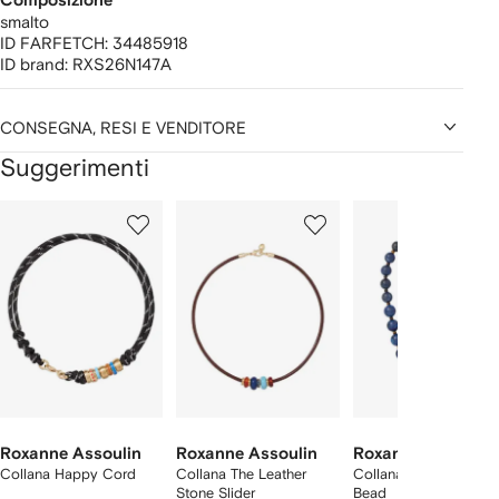
Composizione
smalto
ID FARFETCH:
34485918
ID brand:
RXS26N147A
CONSEGNA, RESI E VENDITORE
Suggerimenti
Mostra
1
2
3
su
su
su
i
12
12
12
2
lementi
Roxanne Assoulin
Roxanne Assoulin
Roxanne Assoulin
Collana Happy Cord
Collana The Leather
Collana The Very Big
Stone Slider
Bead