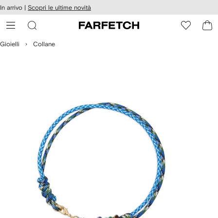
cessibilità
In arrivo |
Scopri le ultime novità
Vai ai
u
contenuti
ARFETCH
Gioielli
Collane