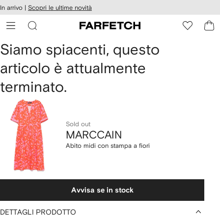
cessibilità
In arrivo |
Scopri le ultime novità
Vai ai
u
contenuti
ARFETCH
MARCCAIN
Siamo spiacenti, questo
articolo è attualmente
Abito
terminato.
midi
con
stampa
Sold out
MARCCAIN
a
Abito midi con stampa a fiori
fiori
Avvisa se in stock
DETTAGLI PRODOTTO